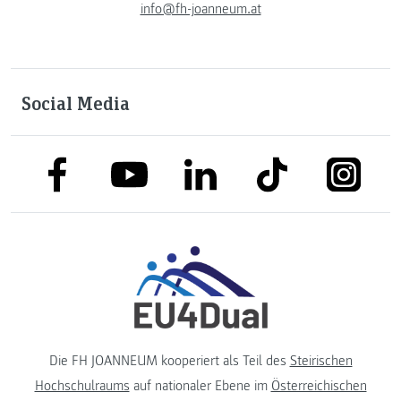
info@fh-joanneum.at
Social Media
link to facebook
link to tiktok
link to
link to linkedin
link to youtube
Die FH JOANNEUM kooperiert als Teil des
Steirischen
Hochschulraums
auf nationaler Ebene im
Österreichischen