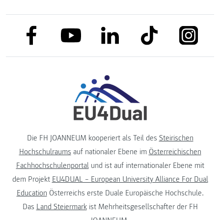
link to facebook
link to tiktok
link to
link to linkedin
link to youtube
Die FH JOANNEUM kooperiert als Teil des
Steirischen
Hochschulraums
auf nationaler Ebene im
Österreichischen
Fachhochschulenportal
und ist auf internationaler Ebene mit
dem Projekt
EU4DUAL – European University Alliance For Dual
Education
Österreichs erste Duale Europäische Hochschule.
Das
Land Steiermark
ist Mehrheitsgesellschafter der FH