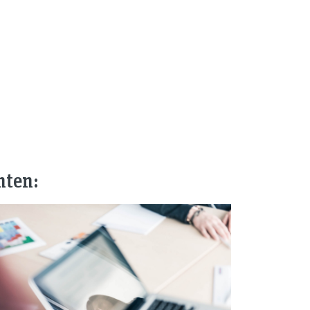
nten: