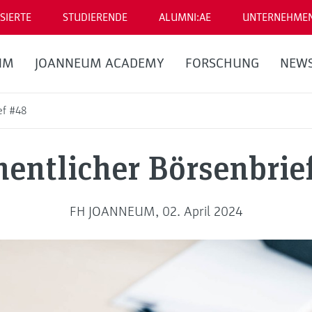
SIERTE
STUDIERENDE
ALUMNI:AE
UNTERNEHME
UM
JOANNEUM ACADEMY
FORSCHUNG
NEW
ef #48
entlicher Börsenbrie
FH JOANNEUM, 02. April 2024