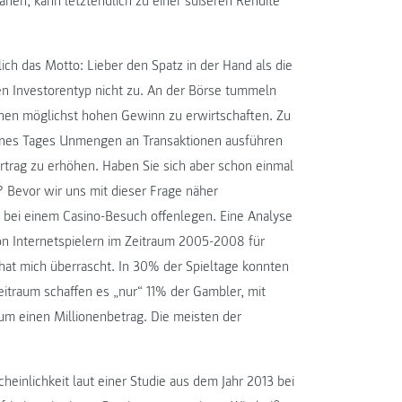
anen, kann letztendlich zu einer süßeren Rendite
ich das Motto: Lieber den Spatz in der Hand als die
nen Investorentyp nicht zu. An der Börse tummeln
einen möglichst hohen Gewinn zu erwirtschaften. Zu
 eines Tages Unmengen an Transaktionen ausführen
rtrag zu erhöhen. Haben Sie sich aber schon einmal
? Bevor wir uns mit dieser Frage näher
bei einem Casino-Besuch offenlegen. Eine Analyse
von Internetspielern im Zeitraum 2005-2008 für
 hat mich überrascht. In 30% der Spieltage konnten
eitraum schaffen es „nur“ 11% der Gambler, mit
 um einen Millionenbetrag. Die meisten der
einlichkeit laut einer Studie aus dem Jahr 2013 bei