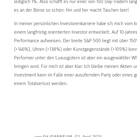
lediglich 1%. Also schafft es nur einer von 100 Day-Tradern lan
es an der Börse so schön: Hin und her macht Taschen leer!
In meiner persönlichen Investorenkarriere habe ich mich vom k
einem langfristig orientierten Investor entwickelt. Auf 10-Jahr
Performance aufweisen. Der breite S&P 500 liegt mit über 15
(+146%), Uhren (+138%) oder Kunstgegenstände (+105%) konnte
Performer unter den Luxusgütern ist aber ein ausgewählter Wh
bringen wird. Für mich ist aber klar: Ich bleibe meinen Aktien
Investment kann im Falle einer ausufernden Party oder eines 
einem Totalverlust werden.
von FH JOANNEUM, 02. April 2024