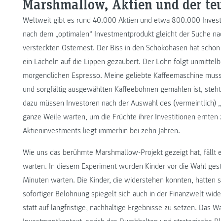
Marshmallow, Aktien und der te
Weltweit gibt es rund 40.000 Aktien und etwa 800.000 Invest
nach dem „optimalen“ Investmentprodukt gleicht der Suche n
versteckten Osternest. Der Biss in den Schokohasen hat scho
ein Lächeln auf die Lippen gezaubert. Der Lohn folgt unmittel
morgendlichen Espresso. Meine geliebte Kaffeemaschine muss i
und sorgfältig ausgewählten Kaffeebohnen gemahlen ist, ste
dazu müssen Investoren nach der Auswahl des (vermeintlich) 
ganze Weile warten, um die Früchte ihrer Investitionen ernte
Aktieninvestments liegt immerhin bei zehn Jahren.
Wie uns das berühmte Marshmallow-Projekt gezeigt hat, fällt
warten. In diesem Experiment wurden Kinder vor die Wahl gest
Minuten warten. Die Kinder, die widerstehen konnten, hatten s
sofortiger Belohnung spiegelt sich auch in der Finanzwelt wid
statt auf langfristige, nachhaltige Ergebnisse zu setzen. Das