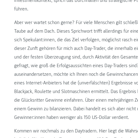
Investmentkontext, sprich das Durchhalten und strategische Pl
führen.
Aber wer wartet schon gerne? Für viele Menschen gilt schließl
Taube auf dem Dach. Dieses Sprichwort trifft allerdings für ei
sich Spekulant:innen, die das Ziel verfolgen, möglichst rasch 
dieser Zunft gehören für mich auch Day-Trader, die innerhalb
und der festen Überzeugung sind, durch Aktivität den Gesamte
gefragt, wie groß die Erfolgsaussichten eines Day-Traders sind
auseinandersetzen, möchte ich Ihnen noch die Gewinnchancen 
eines Internet-Anbieters hat die (unverfälschten) Ergebnisse 
Blackjack, Roulette und Slotmaschinen ermittelt. Das Ergebnis
die Glücksritter Gewinne einfahren. Über einen mehrjährigen Z
einem Gewinn zu bilanzieren. Dabei handelt es sich aber nicht
Gewinner:innen haben weniger als 150 US-Dollar verdient.
Kommen wir nochmals zu den Daytradern. Hier liegt die Wahrsch