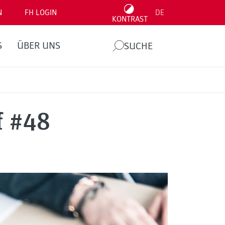
N
FH LOGIN
DE
KONTRAST
S
ÜBER UNS
SUCHE
f #48