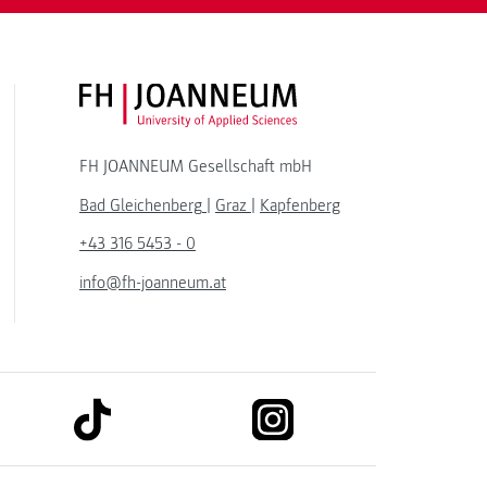
FH JOANNEUM Logo
FH JOANNEUM Gesellschaft mbH
Bad Gleichenberg
|
Graz
|
Kapfenberg
+43 316 5453 - 0
info@fh-joanneum.at
link to tiktok
link to instagram
kedin