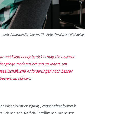
ments Angewandte Informatik. Foto: Nixxipixx / Nici Seiser
 und Kapfenberg berücksichtigt die rasanten
diengänge modernisiert und erweitert, um
gesellschaftliche Anforderungen noch besser
tbewerb zu stärken.
der Bachelorstudiengang
„Wirtschaftsinformatik“
a Science and Artificial Intelligence
mit neuen