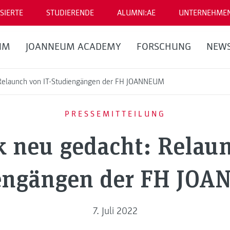
SIERTE
STUDIERENDE
ALUMNI:AE
UNTERNEHME
UM
JOANNEUM ACADEMY
FORSCHUNG
NEW
 Relaunch von IT-Studiengängen der FH JOANNEUM
PRESSEMITTEILUNG
k neu gedacht: Relaun
engängen der FH JO
7. Juli 2022