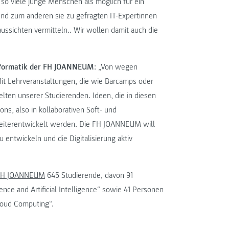
so viele junge Menschen als möglich für ein
nd zum anderen sie zu gefragten IT-Expertinnen
ussichten vermitteln.. Wir wollen damit auch die
Informatik der FH JOANNEUM
: „Von wegen
Mit Lehrveranstaltungen, die wie Barcamps oder
lten unserer Studierenden. Ideen, die in diesen
ns, also in kollaborativen Soft- und
eiterentwickelt werden. Die FH JOANNEUM will
 entwickeln und die Digitalisierung aktiv
 FH JOANNEUM
645 Studierende, davon 91
ence and Artificial Intelligence“ sowie 41 Personen
loud Computing“.