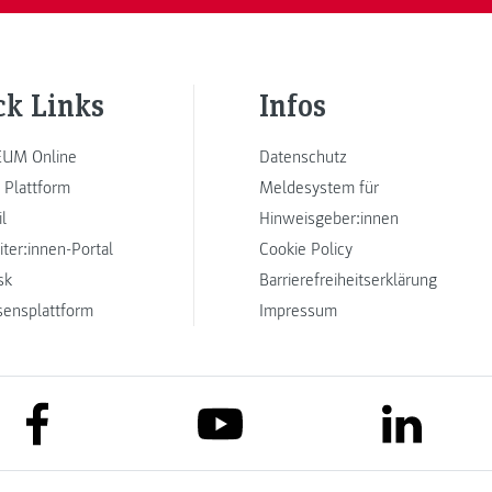
ck Links
Infos
UM Online
Datenschutz
 Plattform
Meldesystem für
l
Hinweisgeber:innen
iter:innen-Portal
Cookie Policy
sk
Barrierefreiheitserklärung
sensplattform
Impressum
link to facebook
link to lin
link to youtube