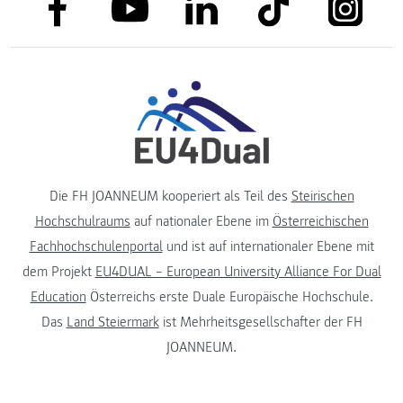
link to facebook
link to tiktok
link to
link to linkedin
link to youtube
Die FH JOANNEUM kooperiert als Teil des
Steirischen
Hochschulraums
auf nationaler Ebene im
Österreichischen
Fachhochschulenportal
und ist auf internationaler Ebene mit
dem Projekt
EU4DUAL – European University Alliance For Dual
Education
Österreichs erste Duale Europäische Hochschule.
Das
Land Steiermark
ist Mehrheitsgesellschafter der FH
JOANNEUM.