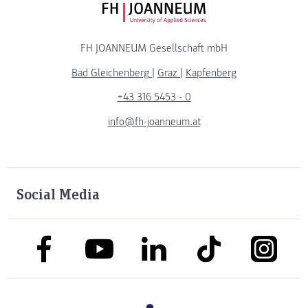
FH JOANNEUM Logo
FH JOANNEUM Gesellschaft mbH
Bad Gleichenberg
|
Graz
|
Kapfenberg
+43 316 5453 - 0
info@fh-joanneum.at
Social Media
link to facebook
link to tiktok
link to
link to linkedin
link to youtube