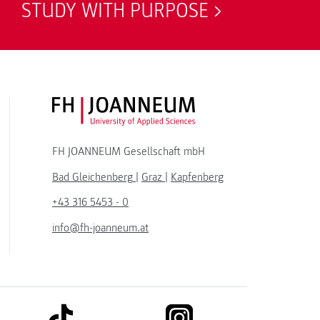
STUDY WITH PURPOSE
FH JOANNEUM Logo
FH JOANNEUM Gesellschaft mbH
Bad Gleichenberg
|
Graz
|
Kapfenberg
+43 316 5453 - 0
info@fh-joanneum.at
link to tiktok
link to instagram
kedin