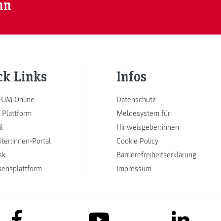
nn
ck Links
Infos
UM Online
Datenschutz
 Plattform
Meldesystem für
l
Hinweisgeber:innen
iter:innen-Portal
Cookie Policy
sk
Barrierefreiheitserklärung
sensplattform
Impressum
link to facebook
link to lin
link to youtube