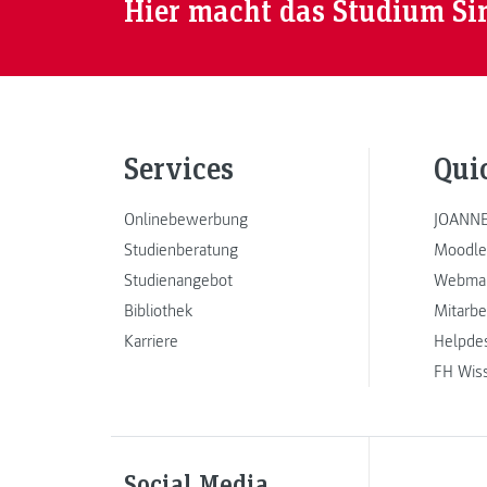
Hier macht das Studium Si
Services
Qui
Onlinebewerbung
JOANNE
Studienberatung
Moodle
Studienangebot
Webmai
Bibliothek
Mitarbe
Karriere
Helpde
FH Wis
Social Media