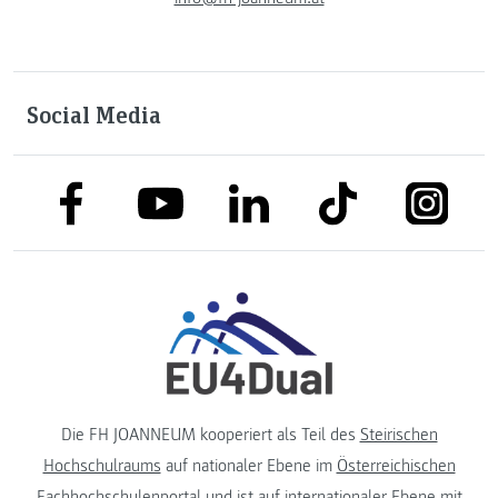
Social Media
link to facebook
link to tiktok
link to
link to linkedin
link to youtube
Die FH JOANNEUM kooperiert als Teil des
Steirischen
Hochschulraums
auf nationaler Ebene im
Österreichischen
Fachhochschulenportal
und ist auf internationaler Ebene mit