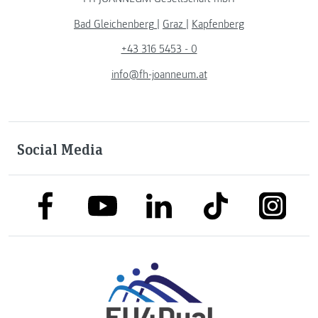
Bad Gleichenberg
|
Graz
|
Kapfenberg
+43 316 5453 - 0
info@fh-joanneum.at
Social Media
link to facebook
link to tiktok
link to
link to linkedin
link to youtube