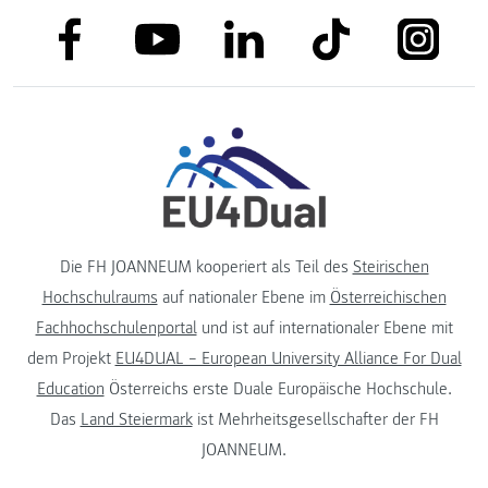
link to facebook
link to tiktok
link to
link to linkedin
link to youtube
Die FH JOANNEUM kooperiert als Teil des
Steirischen
Hochschulraums
auf nationaler Ebene im
Österreichischen
Fachhochschulenportal
und ist auf internationaler Ebene mit
dem Projekt
EU4DUAL – European University Alliance For Dual
Education
Österreichs erste Duale Europäische Hochschule.
Das
Land Steiermark
ist Mehrheitsgesellschafter der FH
JOANNEUM.