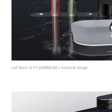
Leif Mortz © FH JOANNEUM / Industrial Design