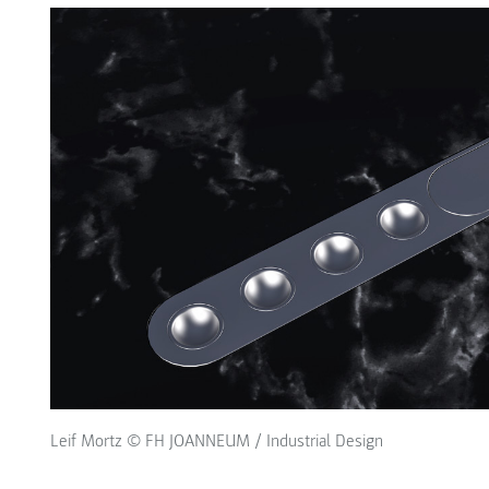
Leif Mortz © FH JOANNEUM / Industrial Design