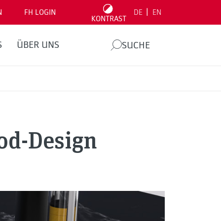
|
N
FH LOGIN
DE
EN
KONTRAST
S
ÜBER UNS
SUCHE
ood-Design