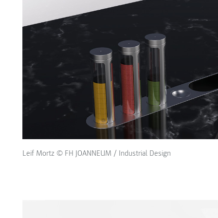
Leif Mortz © FH JOANNEUM / Industrial Design