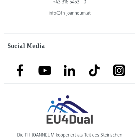
+43 316 5453 - 0
info@fh-joanneum.at
Social Media
link to facebook
link to tiktok
link to
link to linkedin
link to youtube
Die FH JOANNEUM kooperiert als Teil des
Steirischen