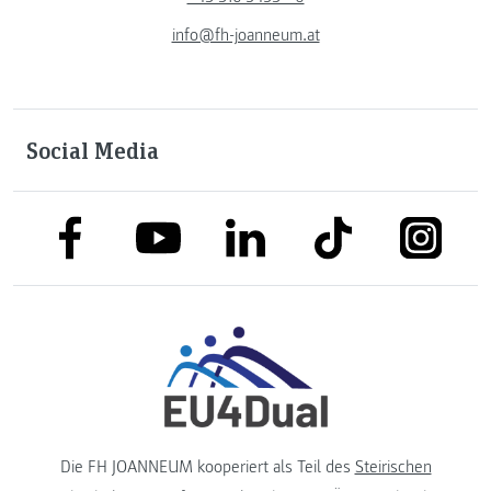
info@fh-joanneum.at
Social Media
link to facebook
link to tiktok
link to
link to linkedin
link to youtube
Die FH JOANNEUM kooperiert als Teil des
Steirischen