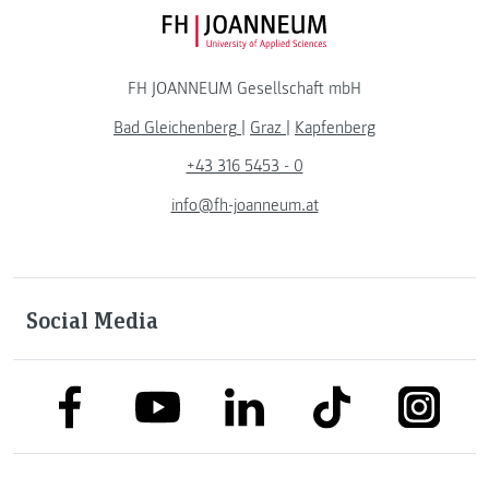
FH JOANNEUM Logo
FH JOANNEUM Gesellschaft mbH
Bad Gleichenberg
|
Graz
|
Kapfenberg
+43 316 5453 - 0
info@fh-joanneum.at
Social Media
link to facebook
link to tiktok
link to
link to linkedin
link to youtube