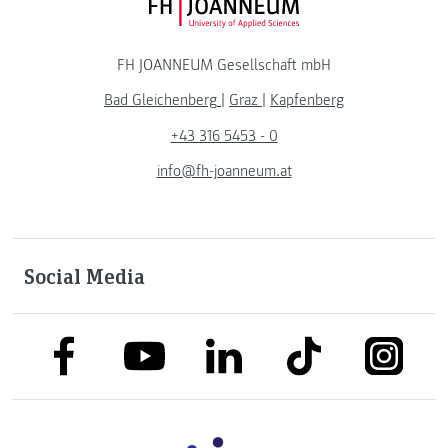
FH JOANNEUM Logo
FH JOANNEUM Gesellschaft mbH
Bad Gleichenberg
|
Graz
|
Kapfenberg
+43 316 5453 - 0
info@fh-joanneum.at
Social Media
link to facebook
link to tiktok
link to
link to linkedin
link to youtube