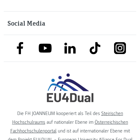
Social Media
link to facebook
link to tiktok
link to
link to linkedin
link to youtube
Die FH JOANNEUM kooperiert als Teil des
Steirischen
Hochschulraums
auf nationaler Ebene im
Österreichischen
Fachhochschulenportal
und ist auf internationaler Ebene mit
dem Projekt
EU4DUAL – European University Alliance For Dual