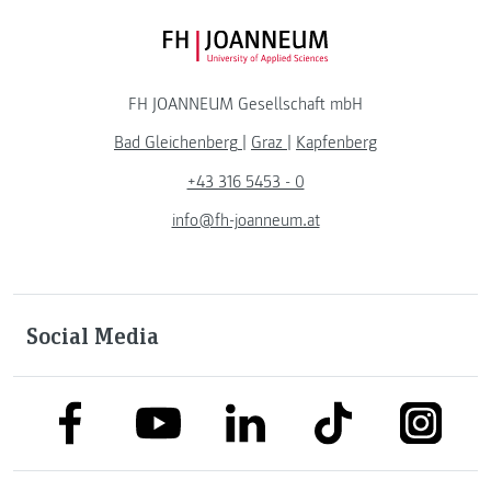
FH JOANNEUM Logo
FH JOANNEUM Gesellschaft mbH
Bad Gleichenberg
|
Graz
|
Kapfenberg
+43 316 5453 - 0
info@fh-joanneum.at
Social Media
link to facebook
link to tiktok
link to
link to linkedin
link to youtube