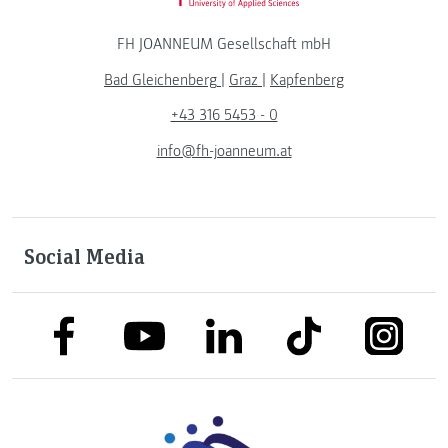
FH JOANNEUM Gesellschaft mbH
Bad Gleichenberg
|
Graz
|
Kapfenberg
+43 316 5453 - 0
info@fh-joanneum.at
Social Media
link to facebook
link to tiktok
link to
link to linkedin
link to youtube