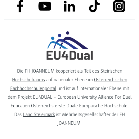
link to facebook
link to tiktok
link to
link to linkedin
link to youtube
Die FH JOANNEUM kooperiert als Teil des
Steirischen
Hochschulraums
auf nationaler Ebene im
Österreichischen
Fachhochschulenportal
und ist auf internationaler Ebene mit
dem Projekt
EU4DUAL – European University Alliance For Dual
Education
Österreichs erste Duale Europäische Hochschule.
Das
Land Steiermark
ist Mehrheitsgesellschafter der FH
JOANNEUM.