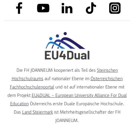
link to facebook
link to tiktok
link to
link to linkedin
link to youtube
Die FH JOANNEUM kooperiert als Teil des
Steirischen
Hochschulraums
auf nationaler Ebene im
Österreichischen
Fachhochschulenportal
und ist auf internationaler Ebene mit
dem Projekt
EU4DUAL – European University Alliance For Dual
Education
Österreichs erste Duale Europäische Hochschule.
Das
Land Steiermark
ist Mehrheitsgesellschafter der FH
JOANNEUM.