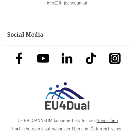
info@fh-joanneum.at
Social Media
link to facebook
link to tiktok
link to
link to linkedin
link to youtube
Die FH JOANNEUM kooperiert als Teil des
Steirischen
Hochschulraums
auf nationaler Ebene im
Österreichischen