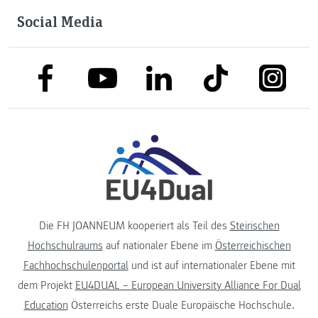
Social Media
link to facebook
link to tiktok
link to
link to linkedin
link to youtube
Die FH JOANNEUM kooperiert als Teil des
Steirischen
Hochschulraums
auf nationaler Ebene im
Österreichischen
Fachhochschulenportal
und ist auf internationaler Ebene mit
dem Projekt
EU4DUAL – European University Alliance For Dual
Education
Österreichs erste Duale Europäische Hochschule.