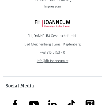
Impressum
FH JOANNEUM Logo
FH JOANNEUM Gesellschaft mbH
Bad Gleichenberg
|
Graz
|
Kapfenberg
+43 316 5453 - 0
info@fh-joanneum.at
Social Media
link to facebook
link to tiktok
link to
link to linkedin
link to youtube