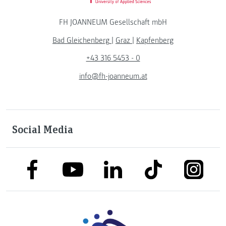
FH JOANNEUM Gesellschaft mbH
Bad Gleichenberg
|
Graz
|
Kapfenberg
+43 316 5453 - 0
info@fh-joanneum.at
Social Media
link to facebook
link to tiktok
link to
link to linkedin
link to youtube