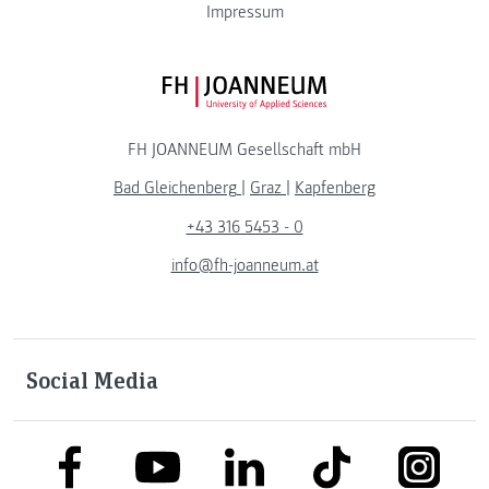
Impressum
FH JOANNEUM Logo
FH JOANNEUM Gesellschaft mbH
Bad Gleichenberg
|
Graz
|
Kapfenberg
+43 316 5453 - 0
info@fh-joanneum.at
Social Media
link to facebook
link to tiktok
link to
link to linkedin
link to youtube