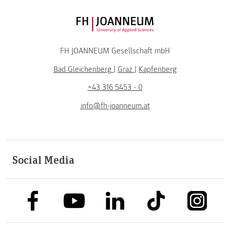
FH JOANNEUM Logo
FH JOANNEUM Gesellschaft mbH
Bad Gleichenberg
|
Graz
|
Kapfenberg
+43 316 5453 - 0
info@fh-joanneum.at
Social Media
link to facebook
link to tiktok
link to
link to linkedin
link to youtube