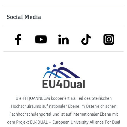
Social Media
link to facebook
link to tiktok
link to
link to linkedin
link to youtube
Die FH JOANNEUM kooperiert als Teil des
Steirischen
Hochschulraums
auf nationaler Ebene im
Österreichischen
Fachhochschulenportal
und ist auf internationaler Ebene mit
dem Projekt
EU4DUAL – European University Alliance For Dual