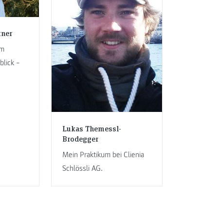
tner
im
blick –
Lukas Themessl-
Brodegger
Mein Praktikum bei Clienia
Schlössli AG.