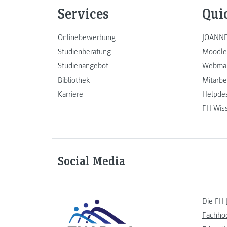
Services
Qui
Onlinebewerbung
JOANNE
Studienberatung
Moodle
Studienangebot
Webmai
Bibliothek
Mitarbe
Karriere
Helpde
FH Wis
Social Media
Die FH 
Fachho