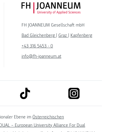
FH JOANNEUM Logo
FH JOANNEUM Gesellschaft mbH
Bad Gleichenberg
|
Graz
|
Kapfenberg
+43 316 5453 - 0
info@fh-joanneum.at
link to tiktok
link to instagram
kedin
tionaler Ebene im
Österreichischen
UAL – European University Alliance For Dual