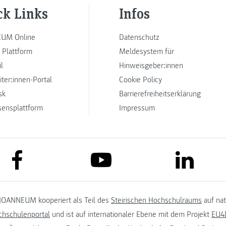
ck Links
Infos
UM Online
Datenschutz
 Plattform
Meldesystem für
l
Hinweisgeber:innen
iter:innen-Portal
Cookie Policy
sk
Barrierefreiheitserklärung
sensplattform
Impressum
link to facebook
link to lin
link to youtube
JOANNEUM kooperiert als Teil des
Steirischen Hochschulraums
auf na
chschulenportal
und ist auf internationaler Ebene mit dem Projekt
EU4D