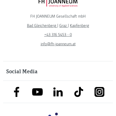
FH JOANNEUM Logo
FH JOANNEUM Gesellschaft mbH
Bad Gleichenberg
|
Graz
|
Kapfenberg
+43 316 5453 - 0
info@fh-joanneum.at
Social Media
link to facebook
link to tiktok
link to
link to linkedin
link to youtube