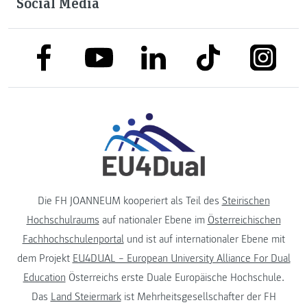
Social Media
link to facebook
link to tiktok
link to
link to linkedin
link to youtube
Die FH JOANNEUM kooperiert als Teil des
Steirischen
Hochschulraums
auf nationaler Ebene im
Österreichischen
Fachhochschulenportal
und ist auf internationaler Ebene mit
dem Projekt
EU4DUAL – European University Alliance For Dual
Education
Österreichs erste Duale Europäische Hochschule.
Das
Land Steiermark
ist Mehrheitsgesellschafter der FH