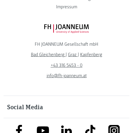
Impressum
FH JOANNEUM Logo
FH JOANNEUM Gesellschaft mbH
Bad Gleichenberg
|
Graz
|
Kapfenberg
+43 316 5453 - 0
info@fh-joanneum.at
Social Media
link to facebook
link to tiktok
link to
link to linkedin
link to youtube