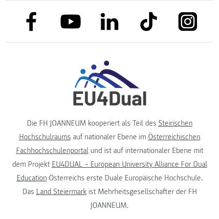
link to facebook
link to tiktok
link to
link to linkedin
link to youtube
Die FH JOANNEUM kooperiert als Teil des
Steirischen
Hochschulraums
auf nationaler Ebene im
Österreichischen
Fachhochschulenportal
und ist auf internationaler Ebene mit
dem Projekt
EU4DUAL – European University Alliance For Dual
Education
Österreichs erste Duale Europäische Hochschule.
Das
Land Steiermark
ist Mehrheitsgesellschafter der FH
JOANNEUM.