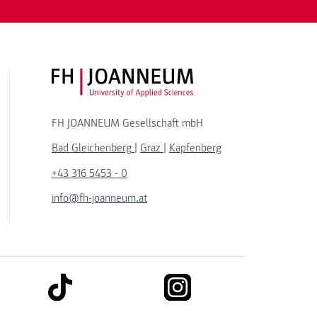
FH JOANNEUM Logo
FH JOANNEUM Gesellschaft mbH
Bad Gleichenberg
|
Graz
|
Kapfenberg
+43 316 5453 - 0
info@fh-joanneum.at
link to tiktok
link to instagram
kedin