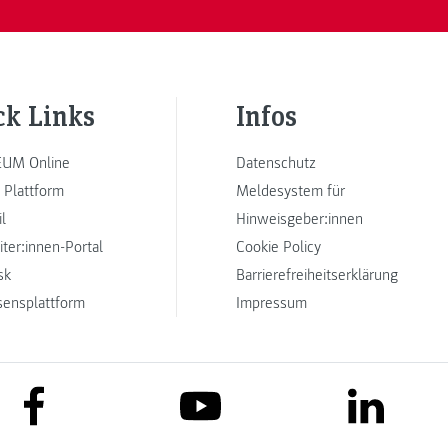
ck Links
Infos
UM Online
Datenschutz
 Plattform
Meldesystem für
l
Hinweisgeber:innen
iter:innen-Portal
Cookie Policy
sk
Barrierefreiheitserklärung
sensplattform
Impressum
link to facebook
link to lin
link to youtube