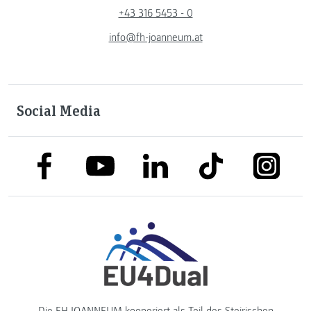
+43 316 5453 - 0
info@fh-joanneum.at
Social Media
link to facebook
link to tiktok
link to
link to linkedin
link to youtube
Die FH JOANNEUM kooperiert als Teil des
Steirischen