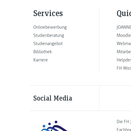
Services
Qui
Onlinebewerbung
JOANNE
Studienberatung
Moodle
Studienangebot
Webmai
Bibliothek
Mitarbe
Karriere
Helpde
FH Wis
Social Media
Die FH 
Fachho