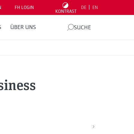
|
N
FH LOGIN
DE
EN
KONTRAST
S
ÜBER UNS
SUCHE
siness