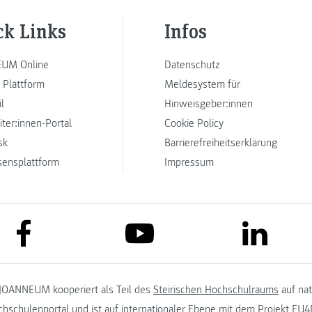
ck Links
Infos
UM Online
Datenschutz
 Plattform
Meldesystem für
l
Hinweisgeber:innen
iter:innen-Portal
Cookie Policy
sk
Barrierefreiheitserklärung
sensplattform
Impressum
link to facebook
link to lin
link to youtube
JOANNEUM kooperiert als Teil des
Steirischen Hochschulraums
auf na
chschulenportal
und ist auf internationaler Ebene mit dem Projekt
EU4D