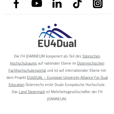
link to facebook
link to tiktok
link to
link to linkedin
link to youtube
Die FH JOANNEUM kooperiert als Teil des
Steirischen
Hochschulraums
auf nationaler Ebene im
Österreichischen
Fachhochschulenportal
und ist auf internationaler Ebene mit
dem Projekt
EU4DUAL – European University Alliance For Dual
Education
Österreichs erste Duale Europäische Hochschule.
Das
Land Steiermark
ist Mehrheitsgesellschafter der FH
JOANNEUM.