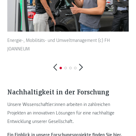
Energie-, Mobilitäts- und Umweltmanagement (c) FH
(c)
JOANNEUM
Nachhaltigkeit in der Forschung
Unsere Wissenschaftler:innen arbeiten in zahlreichen
Projekten an innovativen Lösungen für eine nachhaltige
Entwicklung unserer Gesellschaft.
Ein Einblick in unsere Forschungsprojekte
finden Sie hier
.