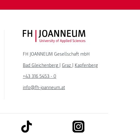
FH JOANNEUM Logo
FH JOANNEUM Gesellschaft mbH
Bad Gleichenberg
|
Graz
|
Kapfenberg
+43 316 5453 - 0
info@fh-joanneum.at
link to tiktok
link to instagram
kedin