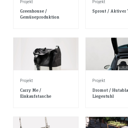
Projekt
Projekt
Greenhouse /
Sprout / Aktiver 
Gemüseproduktion
Projekt
Projekt
Carry Me /
Dromot / Hutabl
Einkaufstasche
Liegestuhl