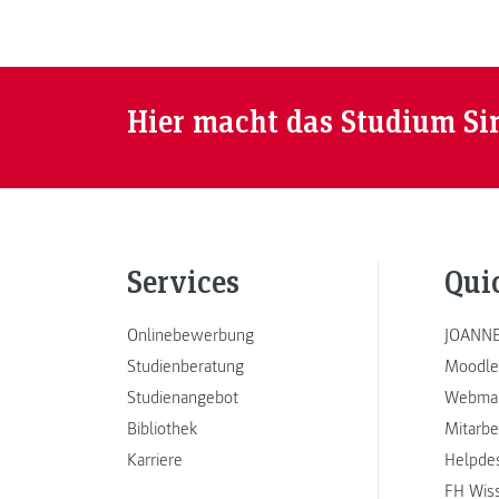
Hier macht das Studium Si
Services
Qui
Onlinebewerbung
JOANNE
Studienberatung
Moodle
Studienangebot
Webmai
Bibliothek
Mitarbe
Karriere
Helpde
FH Wis