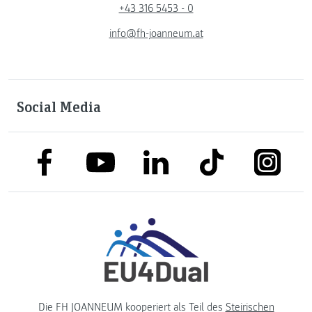
+43 316 5453 - 0
info@fh-joanneum.at
Social Media
link to facebook
link to tiktok
link to
link to linkedin
link to youtube
Die FH JOANNEUM kooperiert als Teil des
Steirischen