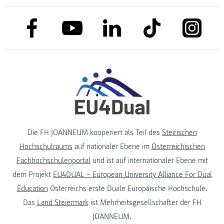
link to facebook
link to tiktok
link to
link to linkedin
link to youtube
Die FH JOANNEUM kooperiert als Teil des
Steirischen
Hochschulraums
auf nationaler Ebene im
Österreichischen
Fachhochschulenportal
und ist auf internationaler Ebene mit
dem Projekt
EU4DUAL – European University Alliance For Dual
Education
Österreichs erste Duale Europäische Hochschule.
Das
Land Steiermark
ist Mehrheitsgesellschafter der FH
JOANNEUM.