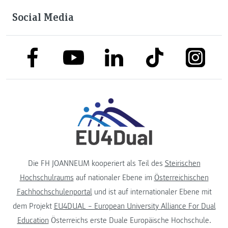
Social Media
link to facebook
link to tiktok
link to
link to linkedin
link to youtube
Die FH JOANNEUM kooperiert als Teil des
Steirischen
Hochschulraums
auf nationaler Ebene im
Österreichischen
Fachhochschulenportal
und ist auf internationaler Ebene mit
dem Projekt
EU4DUAL – European University Alliance For Dual
Education
Österreichs erste Duale Europäische Hochschule.