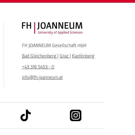
FH JOANNEUM Logo
FH JOANNEUM Gesellschaft mbH
Bad Gleichenberg
|
Graz
|
Kapfenberg
+43 316 5453 - 0
info@fh-joanneum.at
link to tiktok
link to instagram
kedin