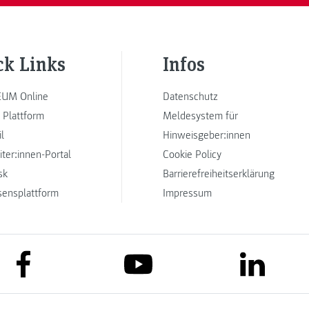
ck Links
Infos
UM Online
Datenschutz
 Plattform
Meldesystem für
l
Hinweisgeber:innen
iter:innen-Portal
Cookie Policy
sk
Barrierefreiheitserklärung
sensplattform
Impressum
link to facebook
link to lin
link to youtube