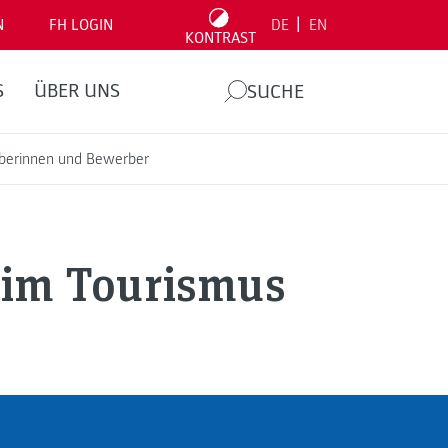
|
N
FH LOGIN
DE
EN
KONTRAST
S
ÜBER UNS
SUCHE
rberinnen und Bewerber
 im Tourismus