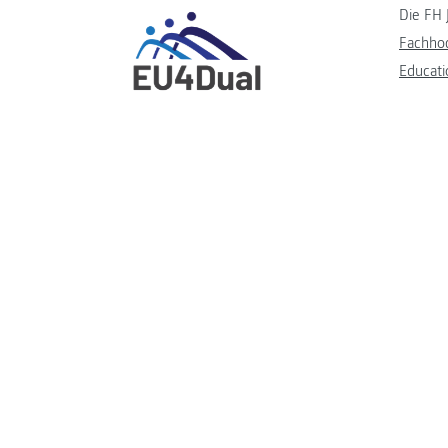
Die FH 
Fachho
Educati