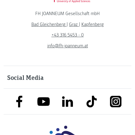
FH JOANNEUM Gesellschaft mbH
Bad Gleichenberg
|
Graz
|
Kapfenberg
+43 316 5453 - 0
info@fh-joanneum.at
Social Media
link to facebook
link to tiktok
link to
link to linkedin
link to youtube