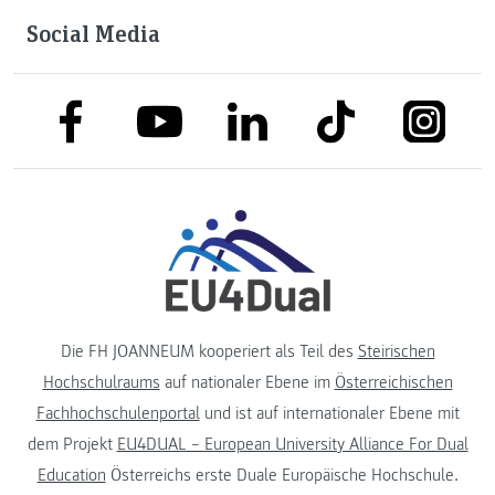
Social Media
link to facebook
link to tiktok
link to
link to linkedin
link to youtube
Die FH JOANNEUM kooperiert als Teil des
Steirischen
Hochschulraums
auf nationaler Ebene im
Österreichischen
Fachhochschulenportal
und ist auf internationaler Ebene mit
dem Projekt
EU4DUAL – European University Alliance For Dual
Education
Österreichs erste Duale Europäische Hochschule.