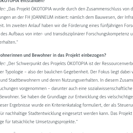
t ÖKOTOPIA entstanden?
er:
„Das Projekt ÖKOTOPIA wurde durch den Zusammenschluss von dre
ungen an der FH JOANNEUM initiiert: nämlich dem Bauwesen, der Infra
eit. Im zweiten Anlauf haben wir die Förderung eines fünfjährigen For
 des Aufbaus von inter- und transdisziplinärer Forschungskompetenz 
rhalten.“
ohnerinnen und Bewohner in das Projekt einbezogen?
er:
„Der Schwerpunkt des Projekts ÖKOTOPIA ist der Ressourcenverbr
rer Typologie – also der baulichen Gegebenheit. Der Fokus liegt dabei 
 und Stadtbewohnern und deren Nutzungsverhalten. In diesem Zus
uchungen vorgenommen – darunter auch eine sozialwissenschaftliche
wohner. Sie haben die Grundlage zur Entwicklung des vielschichtige
dieser Ergebnisse wurde ein Kriterienkatalog formuliert, der als Steuer
ür nachhaltige Stadtentwicklung eingesetzt werden kann. Das Projekt i
ge für tatsächliche Umsetzungsprojekte.“