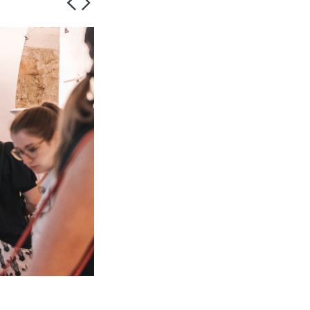
© FH JOANNEUM / Lorenz Andexer