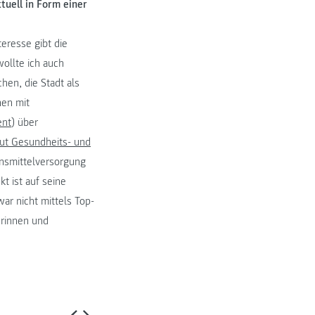
uell in Form einer
eresse gibt die
ollte ich auch
hen, die Stadt als
nen mit
ent
) über
tut Gesundheits- und
ensmittelversorgung
kt ist auf seine
r nicht mittels Top-
rinnen und