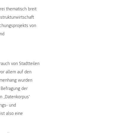
i thematisch breit
strukturwirtschaft
schungsprojekts von
und
auch von Stadtteilen
vor allem auf den
ammenhang wurden
 Befragung der
n ‚Datenkorpus‘
ungs- und
st also eine