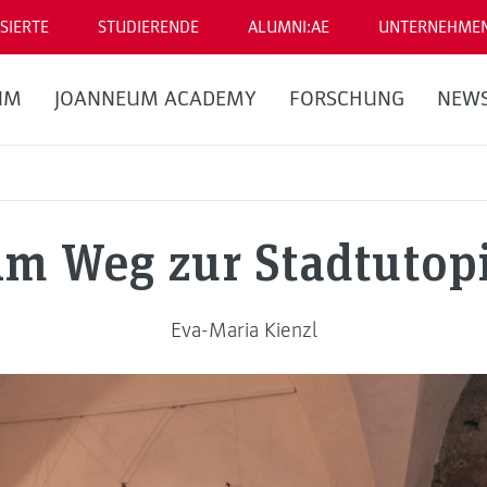
SIERTE
STUDIERENDE
ALUMNI:AE
UNTERNEHME
UM
JOANNEUM ACADEMY
FORSCHUNG
NEW
m Weg zur Stadtutop
Eva-Maria Kienzl