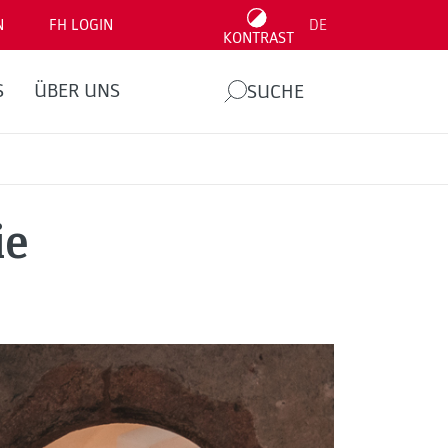
N
FH LOGIN
DE
KONTRAST
S
ÜBER UNS
SUCHE
ie