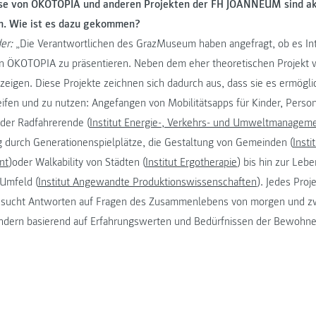
se von ÖKOTOPIA und anderen Projekten der FH JOANNEUM sind akt
n. Wie ist es dazu gekommen?
er:
„Die Verantwortlichen des GrazMuseum haben angefragt, ob es Int
n ÖKOTOPIA zu präsentieren. Neben dem eher theoretischen Projekt w
eigen. Diese Projekte zeichnen sich dadurch aus, dass sie es ermöglic
fen und zu nutzen: Angefangen von Mobilitätsapps für Kinder, Perso
der Radfahrerende (
Institut Energie-, Verkehrs- und Umweltmanagem
durch Generationenspielplätze, die Gestaltung von Gemeinden (
Insti
nt
)oder Walkability von Städten (
Institut Ergotherapie
) bis hin zur Leb
Umfeld (
Institut Angewandte Produktionswissenschaften
). Jedes Proje
sucht Antworten auf Fragen des Zusammenlebens von morgen und zwa
ndern basierend auf Erfahrungswerten und Bedürfnissen der Bewohne