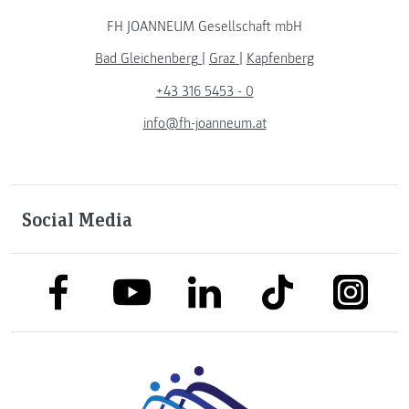
FH JOANNEUM Gesellschaft mbH
Bad Gleichenberg
|
Graz
|
Kapfenberg
+43 316 5453 - 0
info@fh-joanneum.at
Social Media
link to facebook
link to tiktok
link to
link to linkedin
link to youtube