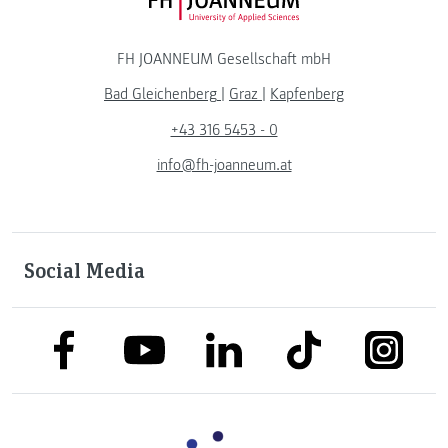
FH JOANNEUM Logo
FH JOANNEUM Gesellschaft mbH
Bad Gleichenberg
|
Graz
|
Kapfenberg
+43 316 5453 - 0
info@fh-joanneum.at
Social Media
link to facebook
link to tiktok
link to
link to linkedin
link to youtube