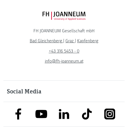
FH JOANNEUM Logo
FH JOANNEUM Gesellschaft mbH
Bad Gleichenberg
|
Graz
|
Kapfenberg
+43 316 5453 - 0
info@fh-joanneum.at
Social Media
link to facebook
link to tiktok
link to
link to linkedin
link to youtube