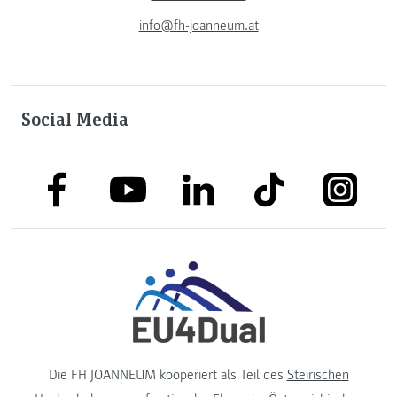
info@fh-joanneum.at
Social Media
link to facebook
link to tiktok
link to
link to linkedin
link to youtube
Die FH JOANNEUM kooperiert als Teil des
Steirischen