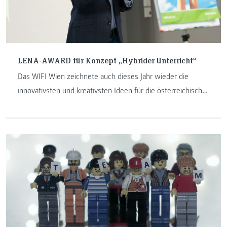
LENA-AWARD für Konzept „Hybrider Unterricht“
Das WIFI Wien zeichnete auch dieses Jahr wieder die
innovativsten und kreativsten Ideen für die österreichische
Erwachsenenbildung mit dem LENA-AWARD aus. Das erste
Mal geht der Preis in die Steiermark und besonders stolz
sind wir, dass den LENA-AWARD Mag. Sayd Ali, MA,
gewonnen hat, welcher nebenberuflicher Lehrender am
Institut Internet-Technologien & -Anwendungen ist.