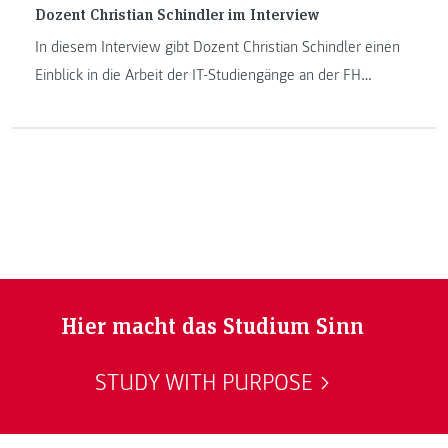
Dozent Christian Schindler im Interview
In diesem Interview gibt Dozent Christian Schindler einen
Einblick in die Arbeit der IT-Studiengänge an der FH
JOANNEUM in Kapfenberg. Erfahren Sie mehr über seinen
Weg an die FH JOANNEUM, die Lehr- und
Forschungsgebiete sowie seine erste Lehrveranstaltung
überhaupt.
Hier macht das Studium Sinn
STUDY WITH PURPOSE